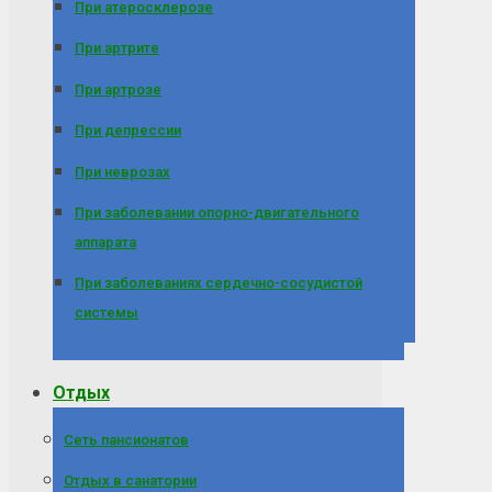
При атеросклерозе
При артрите
При артрозе
При депрессии
При неврозах
При заболевании опорно-двигательного
аппарата
При заболеваниях сердечно-сосудистой
системы
Отдых
Сеть пансионатов
Отдых в санатории