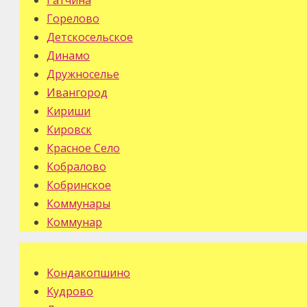
Гатчина
Горелово
Детскосельское
Динамо
Дружноселье
Ивангород
Кириши
Кировск
Красное Село
Кобралово
Кобринское
Коммунары
Коммунар
Кондакопшино
Кудрово