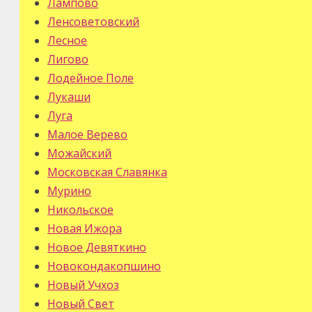
Лампово
Ленсоветовский
Лесное
Лигово
Лодейное Поле
Лукаши
Луга
Малое Верево
Можайский
Московская Славянка
Мурино
Никольское
Новая Ижора
Новое Девяткино
Новокондакопшино
Новый Учхоз
Новый Свет