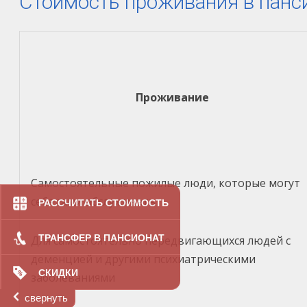
Стоимость проживания в панс
Проживание
Самостоятельные пожилые люди, которые могут
себя сами обслуживать
РАССЧИТАТЬ СТОИМОСТЬ
ТРАНСФЕР В ПАНСИОНАТ
Для самостоятельно передвигающихся людей с
деменцией и другими психиатрическими
СКИДКИ
заболеваниями
свернуть