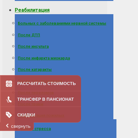
Реабилитация
Больных с заболеваниями нервной системы
После ДТП
После инсульта
После инфаркта миокарда
После катаракты
После остеохондроза
РАССЧИТАТЬ СТОИМОСТЬ
После переломов
ТРАНСФЕР В ПАНСИОНАТ
После травм
СКИДКИ
Реабилитация пожилых
свернуть
После стресса