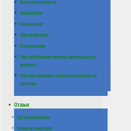
При атеросклерозе
При артрите
При артрозе
При депрессии
При неврозах
При заболевании опорно-двигательного
аппарата
При заболеваниях сердечно-сосудистой
системы
Отдых
Сеть пансионатов
Отдых в санатории