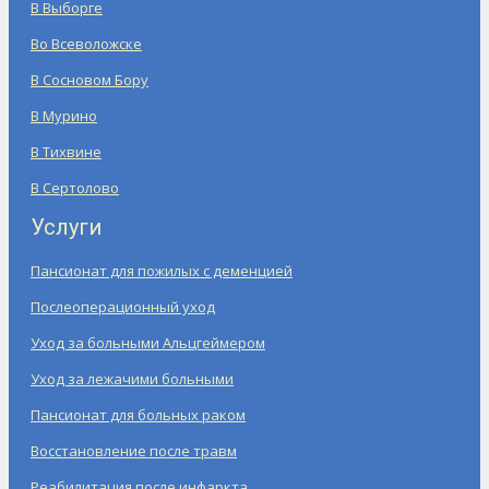
В Выборге
Во Всеволожске
В Сосновом Бору
В Мурино
В Тихвине
В Сертолово
Услуги
Пансионат для пожилых с деменцией
Послеоперационный уход
Уход за больными Альцгеймером
Уход за лежачими больными
Пансионат для больных раком
Восстановление после травм
Реабилитация после инфаркта