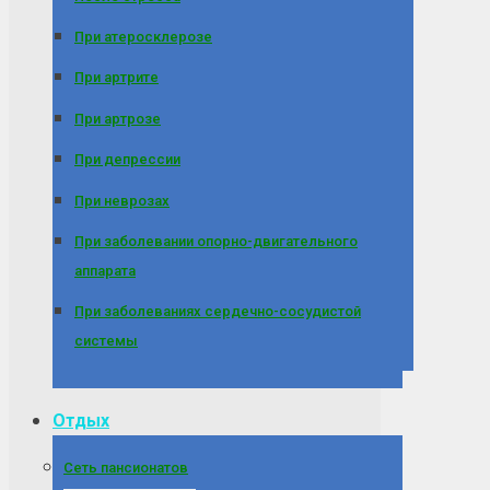
При атеросклерозе
При артрите
При артрозе
При депрессии
При неврозах
При заболевании опорно-двигательного
аппарата
При заболеваниях сердечно-сосудистой
системы
Отдых
Сеть пансионатов