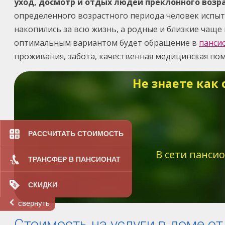
уход, досмотр и отдых людей преклонного возра
определенного возрастного периода человек испыт
накопились за всю жизнь, а родные и близкие чаще 
оптимальным вариантом будет обращение в
панси
проживания, забота, качественная медицинская по
Не знаете как
РАССЧИТАТЬ СТОИМОСТЬ
В сети панси
ТРАНСФЕР В ПАНСИОНАТ
СКИДКИ
свернуть
Стоимость на услуги в доме о