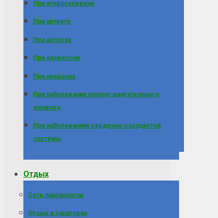
При атеросклерозе
При артрите
При артрозе
При депрессии
При неврозах
При заболевании опорно-двигательного
аппарата
При заболеваниях сердечно-сосудистой
системы
Отдых
Сеть пансионатов
Отдых в санатории